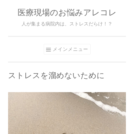
医療現場のお悩みアレコレ
コ
ン
人が集まる病院内は、ストレスだらけ！？
テ
ン
ツ
メインメニュー
へ
ス
キ
ストレスを溜めないために
ッ
プ